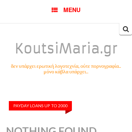
SKIP
MENU
TO
CONTENT
Searc
for:
KoutsiMaria.gr
δεν υπάρχει ερωτική λογοτεχνία, ούτε πορνογραφία..
μόνο κάβλα υπάρχει..
PAYDAY LOANS UP TO 2000
NOTHING FOUND