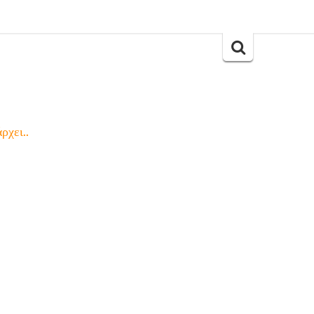
Search
for:
ρχει..