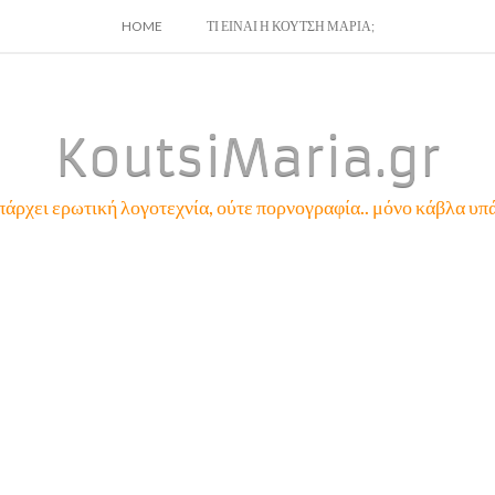
SKIP
HOME
ΤΙ ΕΙΝΑΙ Η ΚΟΥΤΣΗ ΜΑΡΙΑ;
TO
CONTENT
KoutsiMaria.gr
πάρχει ερωτική λογοτεχνία, ούτε πορνογραφία.. μόνο κάβλα υπά