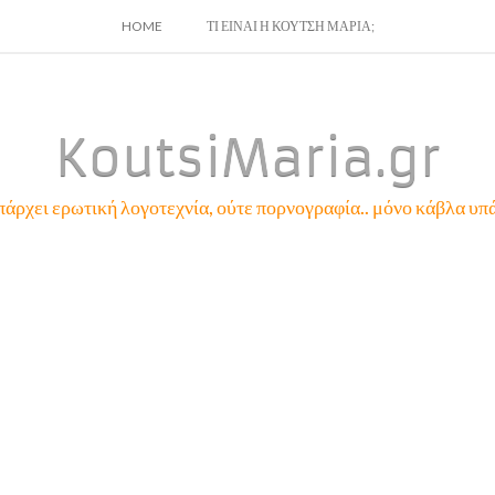
SKIP
HOME
ΤΙ ΕΙΝΑΙ Η ΚΟΥΤΣΗ ΜΑΡΙΑ;
TO
CONTENT
KoutsiMaria.gr
πάρχει ερωτική λογοτεχνία, ούτε πορνογραφία.. μόνο κάβλα υπά