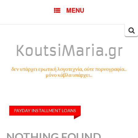
SKIP
MENU
TO
CONTENT
Searc
for:
KoutsiMaria.gr
δεν υπάρχει ερωτική λογοτεχνία, ούτε πορνογραφία..
μόνο κάβλα υπάρχει..
PAYDAY INSTALLMENT LOANS
NOTHING FOUND