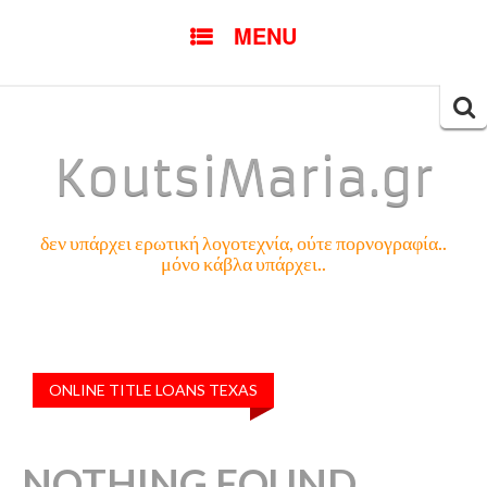
SKIP
MENU
TO
CONTENT
Searc
for:
KoutsiMaria.gr
δεν υπάρχει ερωτική λογοτεχνία, ούτε πορνογραφία..
μόνο κάβλα υπάρχει..
ONLINE TITLE LOANS TEXAS
NOTHING FOUND