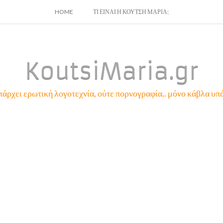
SKIP
HOME
ΤΙ ΕΙΝΑΙ Η ΚΟΥΤΣΗ ΜΑΡΙΑ;
TO
CONTENT
KoutsiMaria.gr
πάρχει ερωτική λογοτεχνία, ούτε πορνογραφία.. μόνο κάβλα υπά