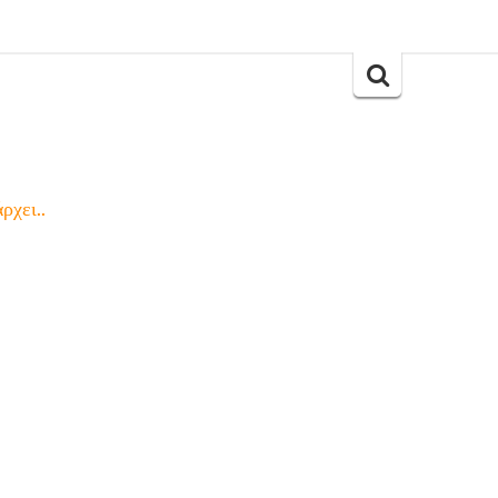
Search
for:
ρχει..