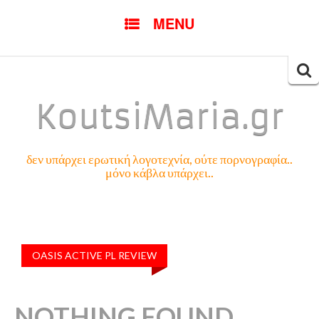
SKIP
MENU
TO
CONTENT
Searc
for:
KoutsiMaria.gr
δεν υπάρχει ερωτική λογοτεχνία, ούτε πορνογραφία..
μόνο κάβλα υπάρχει..
OASIS ACTIVE PL REVIEW
NOTHING FOUND