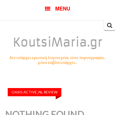
SKIP
MENU
TO
CONTENT
Searc
for:
KoutsiMaria.gr
δεν υπάρχει ερωτική λογοτεχνία, ούτε πορνογραφία..
μόνο κάβλα υπάρχει..
OASIS ACTIVE_NL REVIEW
NOTHING FOUND