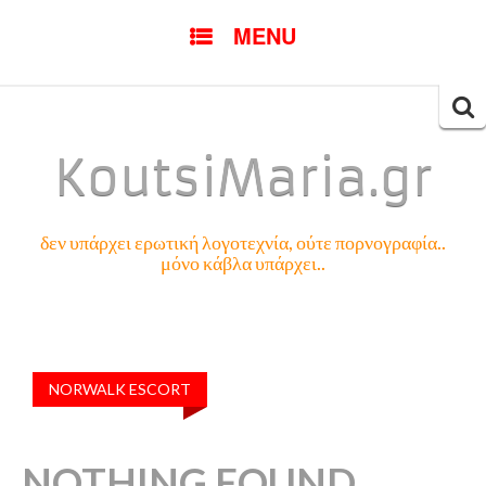
SKIP
MENU
TO
CONTENT
Searc
for:
KoutsiMaria.gr
δεν υπάρχει ερωτική λογοτεχνία, ούτε πορνογραφία..
μόνο κάβλα υπάρχει..
NORWALK ESCORT
NOTHING FOUND