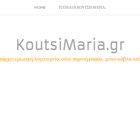
SKIP
HOME
ΤΙ ΕΙΝΑΙ Η ΚΟΥΤΣΗ ΜΑΡΙΑ;
TO
CONTENT
KoutsiMaria.gr
πάρχει ερωτική λογοτεχνία, ούτε πορνογραφία.. μόνο κάβλα υπά