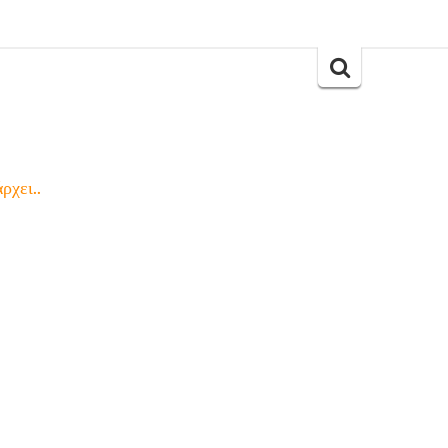
Search
for:
ρχει..