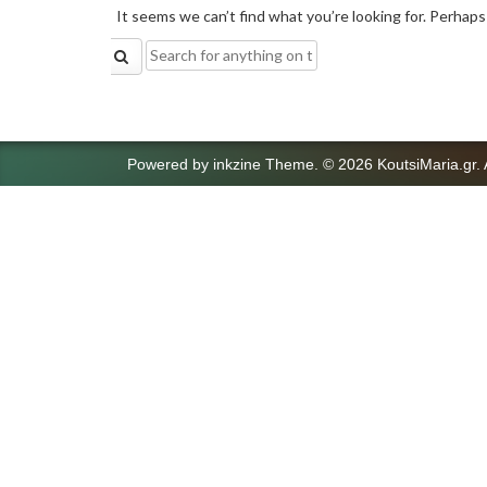
It seems we can’t find what you’re looking for. Perhaps
Search
for:
Powered by
inkzine Theme
.
© 2026 KoutsiMaria.gr. 