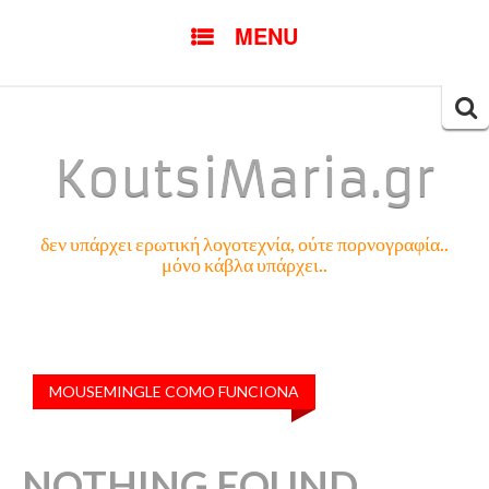
SKIP
MENU
TO
CONTENT
Searc
for:
KoutsiMaria.gr
δεν υπάρχει ερωτική λογοτεχνία, ούτε πορνογραφία..
μόνο κάβλα υπάρχει..
MOUSEMINGLE COMO FUNCIONA
NOTHING FOUND