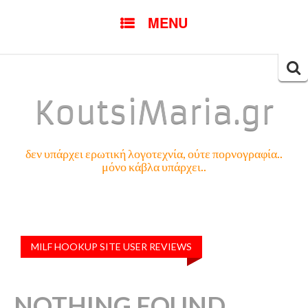
SKIP
MENU
TO
CONTENT
Searc
for:
KoutsiMaria.gr
δεν υπάρχει ερωτική λογοτεχνία, ούτε πορνογραφία..
μόνο κάβλα υπάρχει..
MILF HOOKUP SITE USER REVIEWS
NOTHING FOUND