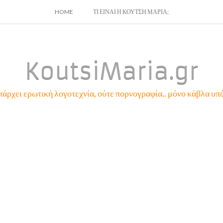
SKIP
HOME
ΤΙ ΕΙΝΑΙ Η ΚΟΥΤΣΗ ΜΑΡΙΑ;
TO
CONTENT
KoutsiMaria.gr
πάρχει ερωτική λογοτεχνία, ούτε πορνογραφία.. μόνο κάβλα υπά