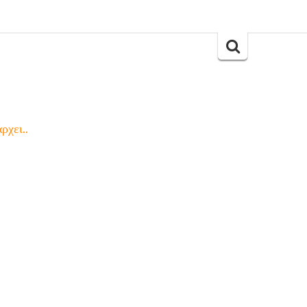
Search
for:
ρχει..