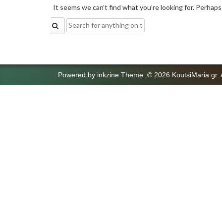
It seems we can’t find what you’re looking for. Perhaps
Search
for:
Powered by
inkzine Theme
.
© 2026 KoutsiMaria.gr. 