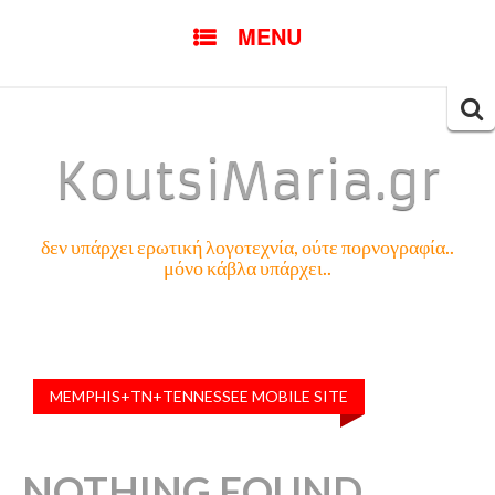
SKIP
MENU
TO
CONTENT
Searc
for:
KoutsiMaria.gr
δεν υπάρχει ερωτική λογοτεχνία, ούτε πορνογραφία..
μόνο κάβλα υπάρχει..
MEMPHIS+TN+TENNESSEE MOBILE SITE
NOTHING FOUND