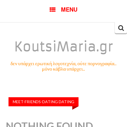
SKIP
MENU
TO
CONTENT
Searc
for:
KoutsiMaria.gr
δεν υπάρχει ερωτική λογοτεχνία, ούτε πορνογραφία..
μόνο κάβλα υπάρχει..
MEET-FRIENDS-DATING DATING
NOTHING FOUND