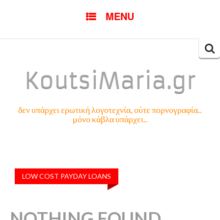
SKIP
MENU
TO
CONTENT
Searc
for:
KoutsiMaria.gr
δεν υπάρχει ερωτική λογοτεχνία, ούτε πορνογραφία..
μόνο κάβλα υπάρχει..
LOW COST PAYDAY LOANS
NOTHING FOUND