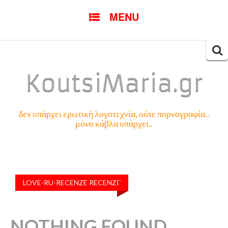
SKIP
MENU
TO
CONTENT
Searc
for:
KoutsiMaria.gr
δεν υπάρχει ερωτική λογοτεχνία, ούτε πορνογραφία..
μόνο κάβλα υπάρχει..
LOVE-RU-RECENZE RECENZГ­
NOTHING FOUND