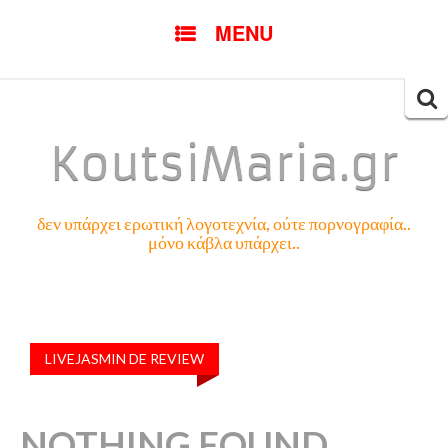
SKIP
MENU
TO
CONTENT
Searc
for:
KoutsiMaria.gr
δεν υπάρχει ερωτική λογοτεχνία, ούτε πορνογραφία..
μόνο κάβλα υπάρχει..
LIVEJASMIN DE REVIEW
NOTHING FOUND