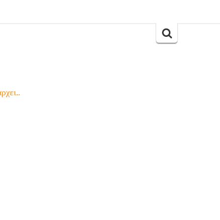
Search
for:
ρχει..