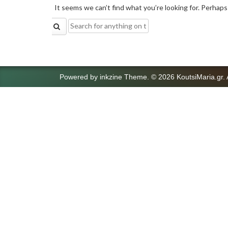
It seems we can’t find what you’re looking for. Perhaps
Search
for:
Powered by
inkzine Theme
.
© 2026 KoutsiMaria.gr. 