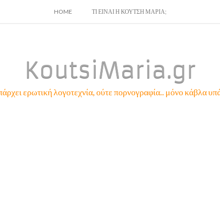
SKIP
HOME
ΤΙ ΕΙΝΑΙ Η ΚΟΥΤΣΗ ΜΑΡΙΑ;
TO
CONTENT
KoutsiMaria.gr
πάρχει ερωτική λογοτεχνία, ούτε πορνογραφία.. μόνο κάβλα υπά