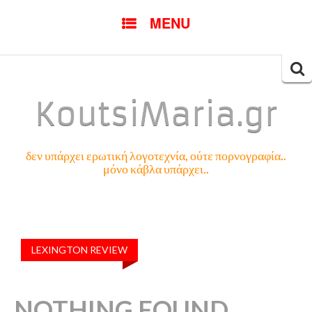
SKIP
MENU
TO
CONTENT
Searc
for:
KoutsiMaria.gr
δεν υπάρχει ερωτική λογοτεχνία, ούτε πορνογραφία..
μόνο κάβλα υπάρχει..
LEXINGTON REVIEW
NOTHING FOUND