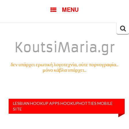
SKIP
MENU
TO
CONTENT
Searc
for:
KoutsiMaria.gr
δεν υπάρχει ερωτική λογοτεχνία, ούτε πορνογραφία..
μόνο κάβλα υπάρχει..
LESBIAN HOOKUP APPS HOOKUPHOTTIES MOBILE
SITE