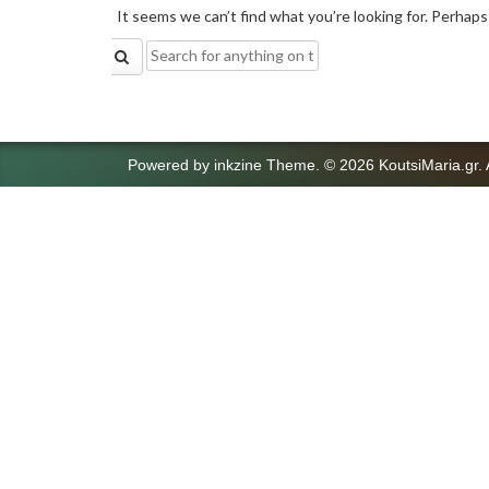
It seems we can’t find what you’re looking for. Perhaps
Search
for:
Powered by
inkzine Theme
.
© 2026 KoutsiMaria.gr. 