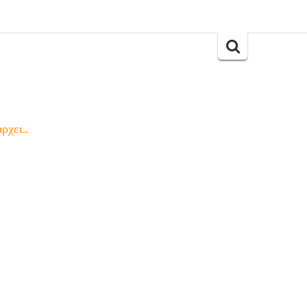
Search
for:
ρχει..