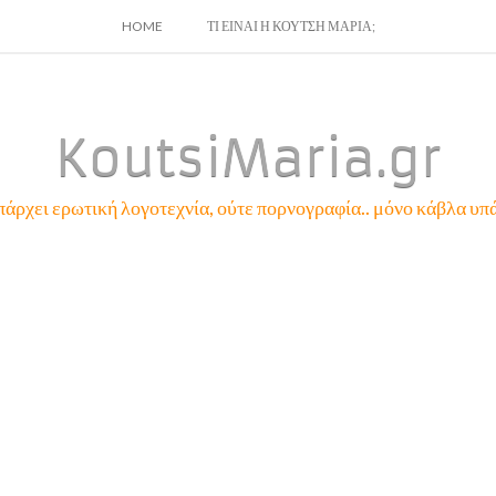
SKIP
HOME
ΤΙ ΕΙΝΑΙ Η ΚΟΥΤΣΗ ΜΑΡΙΑ;
TO
CONTENT
KoutsiMaria.gr
πάρχει ερωτική λογοτεχνία, ούτε πορνογραφία.. μόνο κάβλα υπά