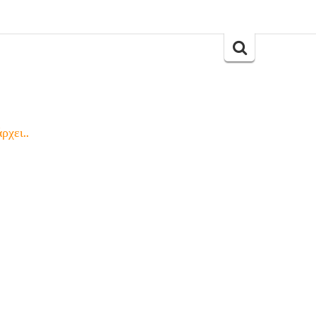
Search
for:
ρχει..