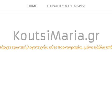
SKIP
HOME
ΤΙ ΕΙΝΑΙ Η ΚΟΥΤΣΗ ΜΑΡΙΑ;
TO
CONTENT
KoutsiMaria.gr
πάρχει ερωτική λογοτεχνία, ούτε πορνογραφία.. μόνο κάβλα υπά