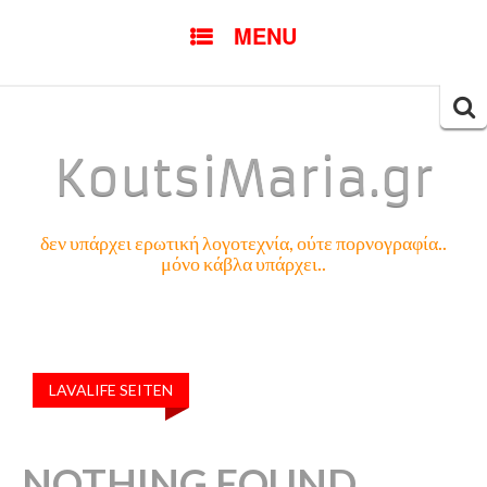
SKIP
MENU
TO
CONTENT
Searc
for:
KoutsiMaria.gr
δεν υπάρχει ερωτική λογοτεχνία, ούτε πορνογραφία..
μόνο κάβλα υπάρχει..
LAVALIFE SEITEN
NOTHING FOUND