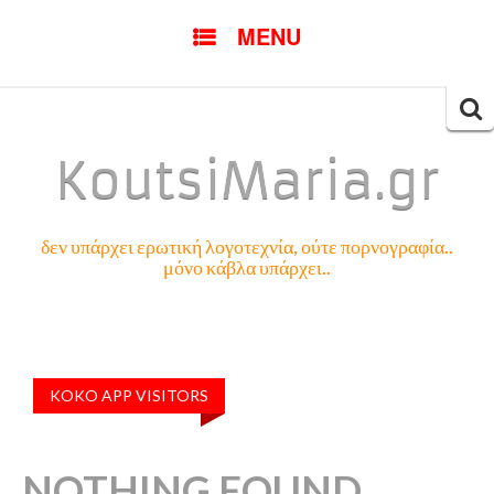
SKIP
MENU
TO
CONTENT
Searc
for:
KoutsiMaria.gr
δεν υπάρχει ερωτική λογοτεχνία, ούτε πορνογραφία..
μόνο κάβλα υπάρχει..
KOKO APP VISITORS
NOTHING FOUND