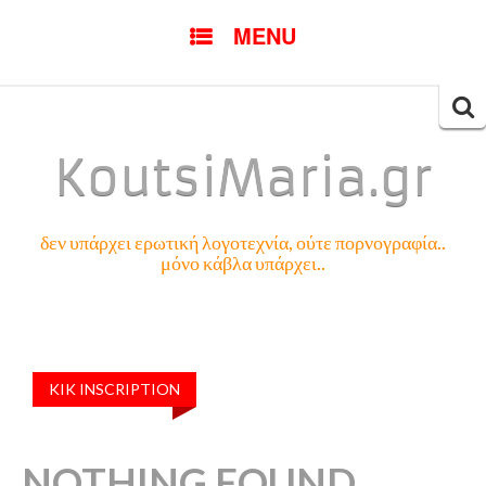
SKIP
MENU
TO
CONTENT
Searc
for:
KoutsiMaria.gr
δεν υπάρχει ερωτική λογοτεχνία, ούτε πορνογραφία..
μόνο κάβλα υπάρχει..
KIK INSCRIPTION
NOTHING FOUND