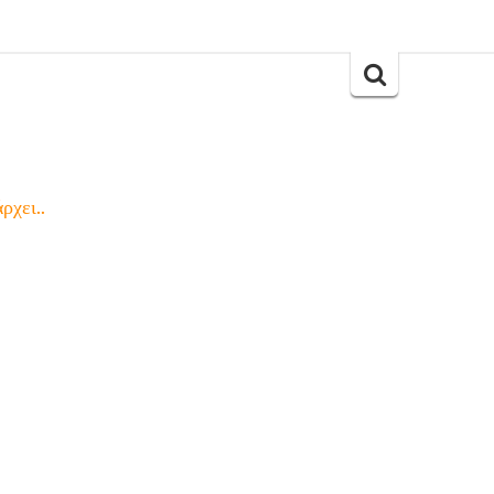
Search
for:
ρχει..