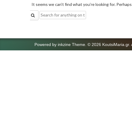
It seems we can’t find what you’re looking for. Perhaps
Search
for:
Powered by
inkzine Theme
.
© 2026 KoutsiMaria.gr. 