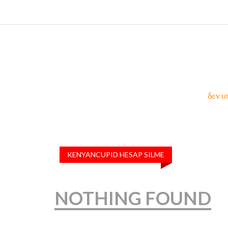
δεν υ
KENYANCUPID HESAP SILME
NOTHING FOUND