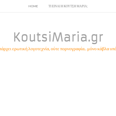
SKIP
HOME
ΤΙ ΕΙΝΑΙ Η ΚΟΥΤΣΗ ΜΑΡΙΑ;
TO
CONTENT
KoutsiMaria.gr
πάρχει ερωτική λογοτεχνία, ούτε πορνογραφία.. μόνο κάβλα υπά