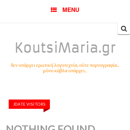
SKIP
MENU
TO
CONTENT
Searc
for:
KoutsiMaria.gr
δεν υπάρχει ερωτική λογοτεχνία, ούτε πορνογραφία..
μόνο κάβλα υπάρχει..
JDATE VISITORS
NOTHING FOUND