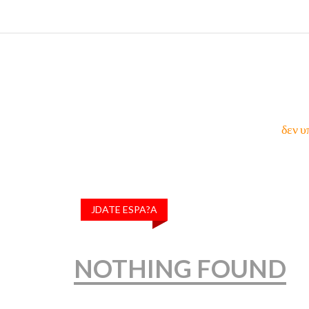
δεν υ
JDATE ESPA?A
NOTHING FOUND