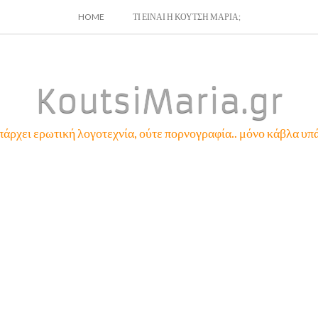
SKIP
HOME
ΤΙ ΕΙΝΑΙ Η ΚΟΥΤΣΗ ΜΑΡΙΑ;
TO
CONTENT
KoutsiMaria.gr
πάρχει ερωτική λογοτεχνία, ούτε πορνογραφία.. μόνο κάβλα υπά