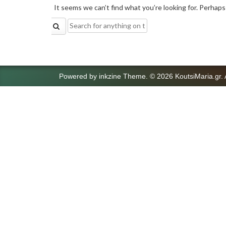
It seems we can’t find what you’re looking for. Perhaps
Search
for:
Powered by
inkzine Theme
.
© 2026 KoutsiMaria.gr. 