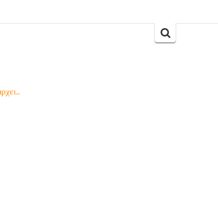
Search
for:
ρχει..