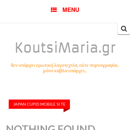
SKIP
MENU
TO
CONTENT
Searc
for:
KoutsiMaria.gr
δεν υπάρχει ερωτική λογοτεχνία, ούτε πορνογραφία..
μόνο κάβλα υπάρχει..
JAPAN CUPID MOBILE SITE
NOTHING FOUND