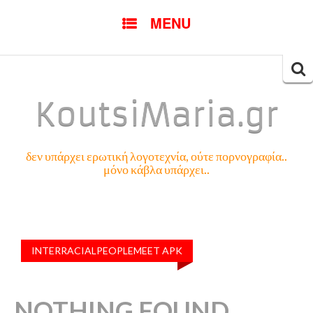
SKIP
MENU
TO
CONTENT
Searc
for:
KoutsiMaria.gr
δεν υπάρχει ερωτική λογοτεχνία, ούτε πορνογραφία..
μόνο κάβλα υπάρχει..
INTERRACIALPEOPLEMEET APK
NOTHING FOUND