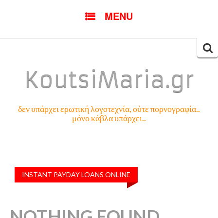
SKIP
MENU
TO
CONTENT
Searc
for:
KoutsiMaria.gr
δεν υπάρχει ερωτική λογοτεχνία, ούτε πορνογραφία..
μόνο κάβλα υπάρχει..
INSTANT PAYDAY LOANS ONLINE
NOTHING FOUND