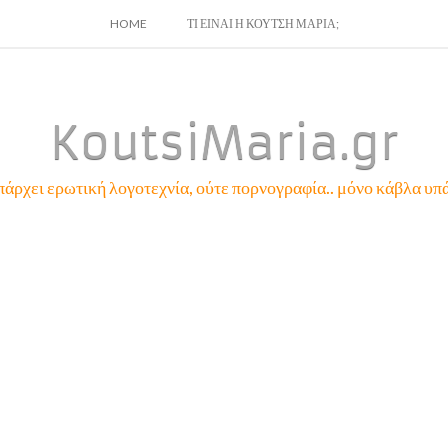
SKIP
HOME
ΤΙ ΕΙΝΑΙ Η ΚΟΥΤΣΗ ΜΑΡΙΑ;
TO
CONTENT
KoutsiMaria.gr
πάρχει ερωτική λογοτεχνία, ούτε πορνογραφία.. μόνο κάβλα υπά