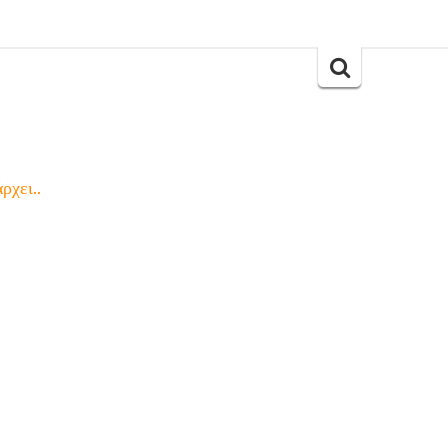
Search
for:
ρχει..