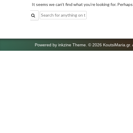
It seems we can’t find what you’re looking for. Perhaps
Search
for:
Powered by
inkzine Theme
.
© 2026 KoutsiMaria.gr. 