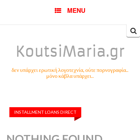
SKIP
MENU
TO
CONTENT
Searc
for:
KoutsiMaria.gr
δεν υπάρχει ερωτική λογοτεχνία, ούτε πορνογραφία..
μόνο κάβλα υπάρχει..
INSTALLMENT LOANS DIRECT
NOTHING FOUND