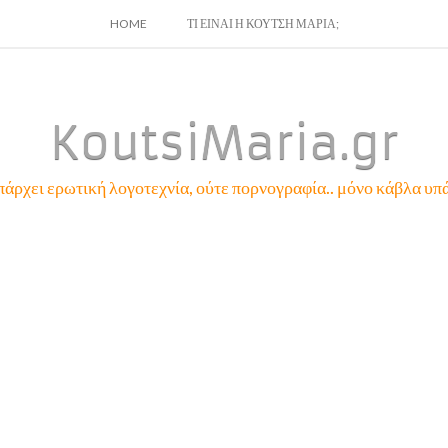
SKIP
HOME
ΤΙ ΕΙΝΑΙ Η ΚΟΥΤΣΗ ΜΑΡΙΑ;
TO
CONTENT
KoutsiMaria.gr
πάρχει ερωτική λογοτεχνία, ούτε πορνογραφία.. μόνο κάβλα υπά