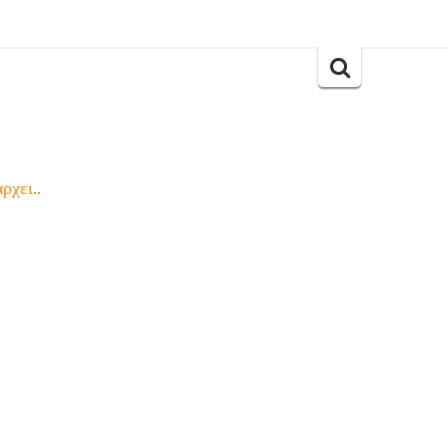
Search
for:
ρχει..