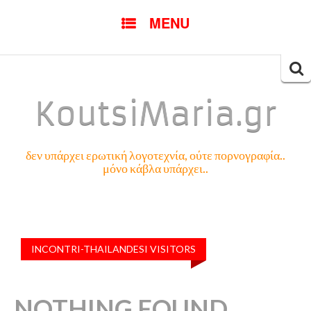
SKIP
MENU
TO
CONTENT
Searc
for:
KoutsiMaria.gr
δεν υπάρχει ερωτική λογοτεχνία, ούτε πορνογραφία..
μόνο κάβλα υπάρχει..
INCONTRI-THAILANDESI VISITORS
NOTHING FOUND