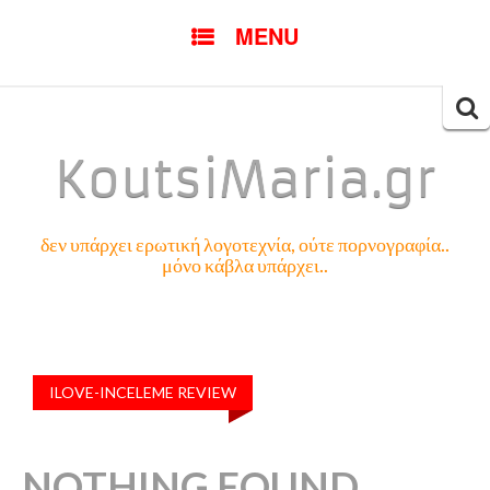
SKIP
MENU
TO
CONTENT
Searc
for:
KoutsiMaria.gr
δεν υπάρχει ερωτική λογοτεχνία, ούτε πορνογραφία..
μόνο κάβλα υπάρχει..
ILOVE-INCELEME REVIEW
NOTHING FOUND