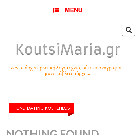
SKIP
MENU
TO
CONTENT
Searc
for:
KoutsiMaria.gr
δεν υπάρχει ερωτική λογοτεχνία, ούτε πορνογραφία..
μόνο κάβλα υπάρχει..
HUND-DATING KOSTENLOS
NOTHING FOUND