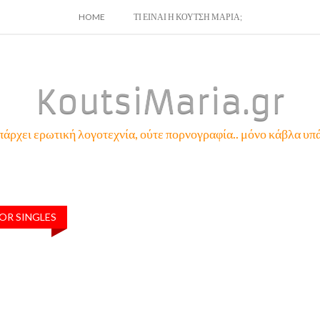
SKIP
HOME
ΤΙ ΕΙΝΑΙ Η ΚΟΥΤΣΗ ΜΑΡΙΑ;
TO
CONTENT
KoutsiMaria.gr
πάρχει ερωτική λογοτεχνία, ούτε πορνογραφία.. μόνο κάβλα υπά
OR SINGLES