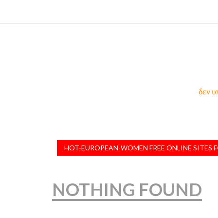
δεν υ
HOT-EUROPEAN-WOMEN FREE ONLINE SITES F
NOTHING FOUND