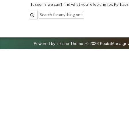
It seems we can’t find what you’re looking for. Perhaps
Search
for:
Powered by
inkzine Theme
.
© 2026 KoutsiMaria.gr. 