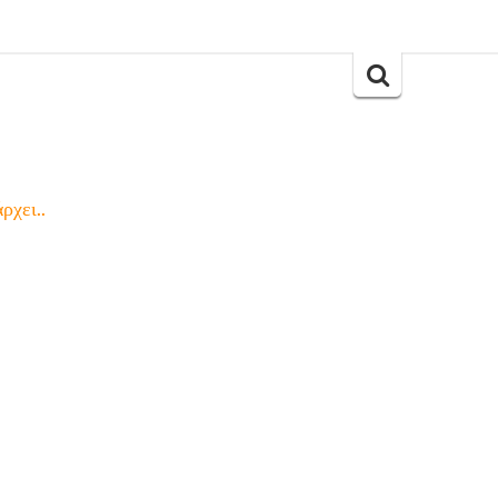
Search
for:
ρχει..