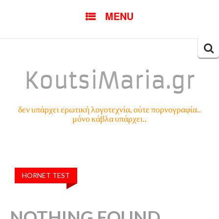
SKIP
MENU
TO
CONTENT
Searc
for:
KoutsiMaria.gr
δεν υπάρχει ερωτική λογοτεχνία, ούτε πορνογραφία..
μόνο κάβλα υπάρχει..
HORNET TEST
NOTHING FOUND