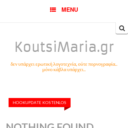
SKIP
MENU
TO
CONTENT
Searc
for:
KoutsiMaria.gr
δεν υπάρχει ερωτική λογοτεχνία, ούτε πορνογραφία..
μόνο κάβλα υπάρχει..
HOOKUPDATE KOSTENLOS
NOTHING FOUND