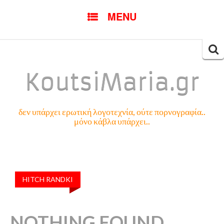
SKIP
MENU
TO
CONTENT
Searc
for:
KoutsiMaria.gr
δεν υπάρχει ερωτική λογοτεχνία, ούτε πορνογραφία..
μόνο κάβλα υπάρχει..
HITCH RANDKI
NOTHING FOUND