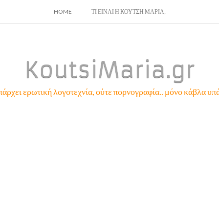
SKIP
HOME
ΤΙ ΕΙΝΑΙ Η ΚΟΥΤΣΗ ΜΑΡΙΑ;
TO
CONTENT
KoutsiMaria.gr
πάρχει ερωτική λογοτεχνία, ούτε πορνογραφία.. μόνο κάβλα υπά