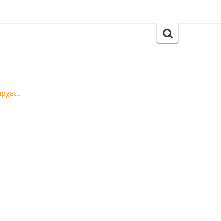
Search
for:
ρχει..