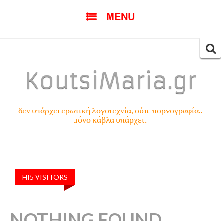
SKIP
MENU
TO
CONTENT
Searc
for:
KoutsiMaria.gr
δεν υπάρχει ερωτική λογοτεχνία, ούτε πορνογραφία..
μόνο κάβλα υπάρχει..
HI5 VISITORS
NOTHING FOUND