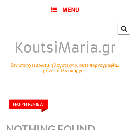
SKIP
MENU
TO
CONTENT
Searc
for:
KoutsiMaria.gr
δεν υπάρχει ερωτική λογοτεχνία, ούτε πορνογραφία..
μόνο κάβλα υπάρχει..
HAPPN REVIEW
NOTHING FOUND