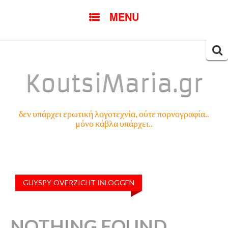
SKIP
MENU
TO
CONTENT
Searc
for:
KoutsiMaria.gr
δεν υπάρχει ερωτική λογοτεχνία, ούτε πορνογραφία..
μόνο κάβλα υπάρχει..
GUYSPY-OVERZICHT INLOGGEN
NOTHING FOUND