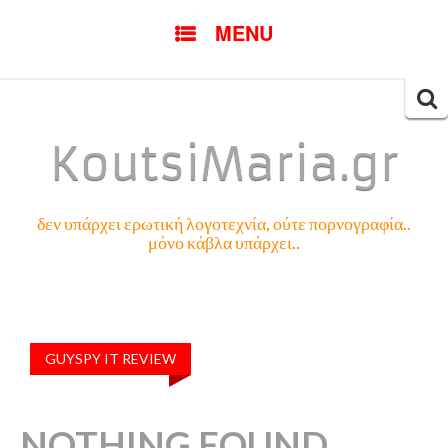
SKIP
MENU
TO
CONTENT
Searc
for:
KoutsiMaria.gr
δεν υπάρχει ερωτική λογοτεχνία, ούτε πορνογραφία..
μόνο κάβλα υπάρχει..
GUYSPY IT REVIEW
NOTHING FOUND