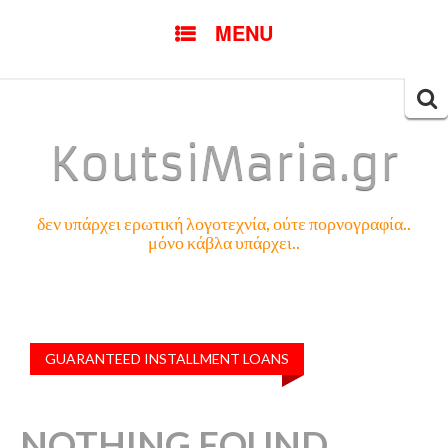
SKIP
MENU
TO
CONTENT
Searc
for:
KoutsiMaria.gr
δεν υπάρχει ερωτική λογοτεχνία, ούτε πορνογραφία..
μόνο κάβλα υπάρχει..
GUARANTEED INSTALLMENT LOANS
NOTHING FOUND