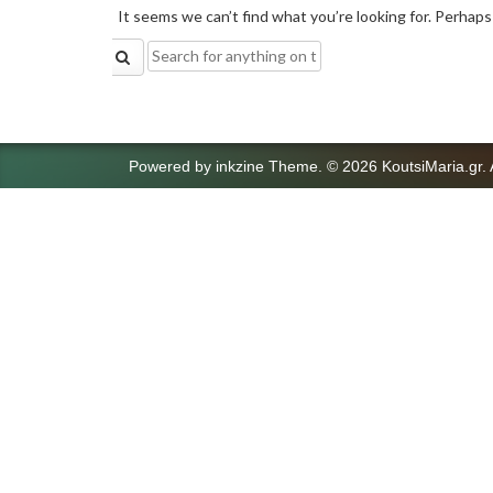
It seems we can’t find what you’re looking for. Perhaps
Search
for:
Powered by
inkzine Theme
.
© 2026 KoutsiMaria.gr. 