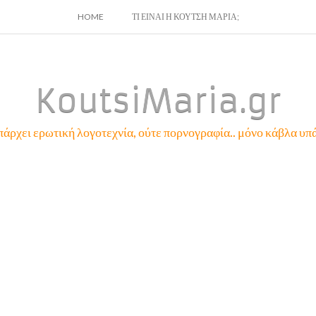
SKIP
HOME
ΤΙ ΕΙΝΑΙ Η ΚΟΥΤΣΗ ΜΑΡΙΑ;
TO
CONTENT
KoutsiMaria.gr
πάρχει ερωτική λογοτεχνία, ούτε πορνογραφία.. μόνο κάβλα υπά