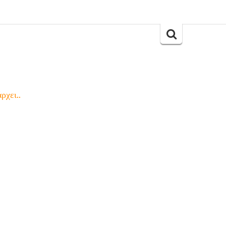
Search
for:
ρχει..