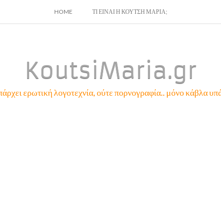
SKIP
HOME
ΤΙ ΕΙΝΑΙ Η ΚΟΥΤΣΗ ΜΑΡΙΑ;
TO
CONTENT
KoutsiMaria.gr
πάρχει ερωτική λογοτεχνία, ούτε πορνογραφία.. μόνο κάβλα υπά