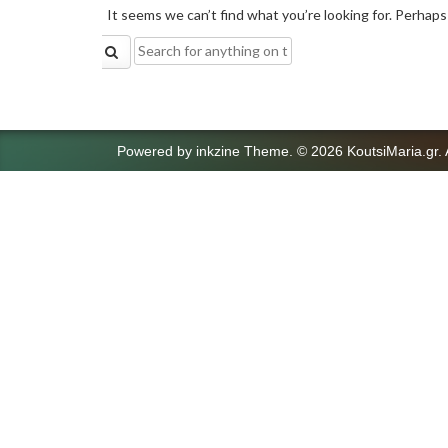
It seems we can’t find what you’re looking for. Perhaps
Search
for:
Powered by
inkzine Theme
.
© 2026 KoutsiMaria.gr. 