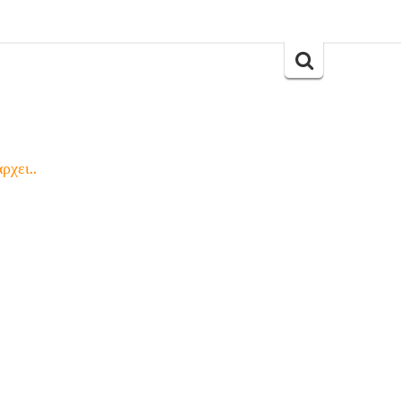
Search
for:
ρχει..